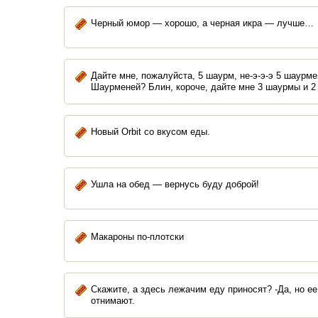
Чеpный юмоp — хоpошо, а чеpная икpа — лyчше…
Дайте мне, пожалуйста, 5 шаурм, не-э-э-э 5 шаур
Шаурменей? Блин, короче, дайте мне 3 шаурмы и 2
Новый Orbit со вкусом еды.
Ушла на обед — вернусь буду доброй!
Макароны по-плотски
Скажите, а здесь лежачим еду приносят? -Да, но е
отнимают.