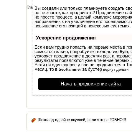
Главная
Аськи для телефона
Аськи для ко
Вы создали или только планируете создать сво
но не знаете, как продвигать? Продвижение сай
не просто процесс, а целый комплекс мероприя
направленных на увеличение его посещаемост
повышение его позиций в поисковых системах.
Ускорение продвижения
Если вам трудно попасть на первые места в по
самостоятельно, попробуйте технологию
, 
Буст
ускоряет продвижение в десятки раз, а первые
результаты появляются уже в течение первых 7
Если ни один запрос у вас не продвинется в То
месяц, то в
за бустер
SeoHammer
вернут деньги.
Начать продвижение сайта
Шоколад вдвойне вкусней, если это не ГОВНО!!!