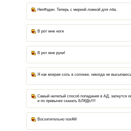
Неп#здин. Теперь с мерной ложкой для лба.
В рот мне ноги
В рот мне руки!
Я как мокрая соль в солонке, никогда не высыпаю
Самый нелепый способ попадания в АД, запнутся о
и по привычке сказать БЛ#ДЬ!!!!
Восхитительно пох#й!