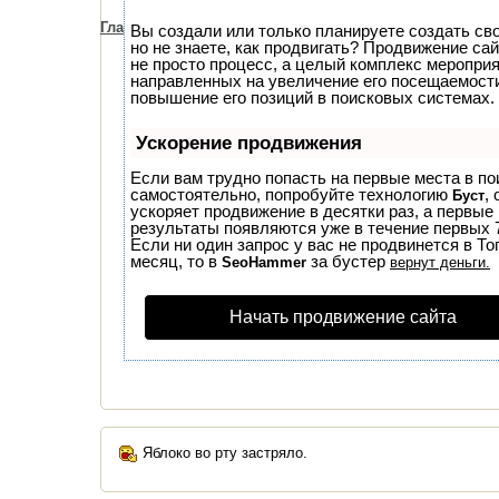
Главная
Аськи для телефона
Аськи для ко
Вы создали или только планируете создать сво
но не знаете, как продвигать? Продвижение сай
не просто процесс, а целый комплекс мероприя
направленных на увеличение его посещаемост
повышение его позиций в поисковых системах.
Ускорение продвижения
Если вам трудно попасть на первые места в по
самостоятельно, попробуйте технологию
, 
Буст
ускоряет продвижение в десятки раз, а первые
результаты появляются уже в течение первых 7
Если ни один запрос у вас не продвинется в То
месяц, то в
за бустер
SeoHammer
вернут деньги.
Начать продвижение сайта
Яблоко во рту застряло.