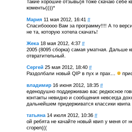
Такие хорошие отзывы)я тоже скачаю себе к
коменты))))*
Мария
11 мая 2012, 16:41
#
Спасибооооо Вам за программу!!!! А то верс
не та, которую хотела скачать!
Жека
18 мая 2012, 4:37
#
2005 (8095 сборка) самая уматная. Дальше к
отвратительный.
Сергей
25 мая 2012, 18:40
#
Раздолбали новый QIP в пух и прах…
при
владимир
16 июня 2012, 18:35
#
еденодушно поддерживаю вас редкосное гов
контакты невидно и сообщения невсегда дох
дальнейшем придерживатся классики квипа 
татьяна
14 июля 2012, 10:36
#
ой ребята не качайте новый квип у меня от н
сгорел(((