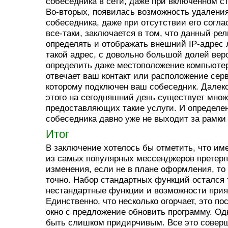
собеседника в сети, даже при включенном с
Во-вторых, появилась возможность удаления
собеседника, даже при отсутствии его соглас
все-таки, заключается в том, что данный ре
определять и отображать внешний IP-адрес 
такой адрес, с довольно большой долей вер
определить даже местоположение компьютера
отвечает ваш контакт или расположение серв
которому подключен ваш собеседник. Далеко
этого на сегодняшний день существует множ
предоставляющих такие услуги. И определе
собеседника давно уже не выходит за рамки 
Итог
В заключение хотелось бы отметить, что име
из самых популярных мессенджеров претер
изменения, если не в плане оформления, т
точно. Набор стандартных функций остался 
нестандартные функции и возможности прия
Единственно, что несколько огорчает, это 
окно с предложение обновить программу. Одн
быть слишком придирчивым. Все это совер