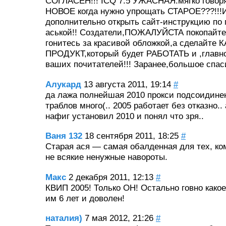
СОГЛАСЕН!!! ICQ 7.5 УЖАСНАЯ.мягко говоря
НОВОЕ когда нужно упрощать СТАРОЕ???!!!
дополнительно открыть сайт-инструкцию по
аськой!! Создатели,ПОЖАЛУЙСТА покопайтес
гонитесь за красивой обложкой,а сделайт
ПРОДУКТ,который будет РАБОТАТЬ и ,глав
ваших почитателей!!! Заранее,большое спаси
Алукард
13 августа 2011, 19:14
#
да лажа полнейшая 2010 прокси подсоидине
траблов много(.. 2005 работает без отказно..
нафиг установил 2010 и понял что зря..
Ваня 132
18 сентября 2011, 18:25
#
Старая ася — самая обалденная для тех, ко
не всякие ненужные навороты.
Макс
2 декабря 2011, 12:13
#
КВИП 2005! Только ОН! Остально говно как
им 6 лет и доволен!
наталия)
7 мая 2012, 21:26
#