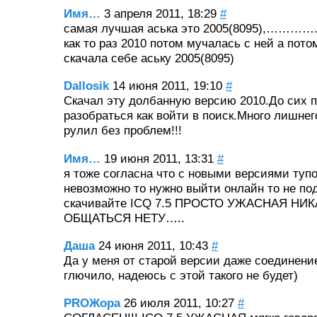
Имя…
3 апреля 2011, 18:29
#
самая лучшая аська это 2005(8095),…………..
как то раз 2010 потом мучалась с ней а пот
скачала себе аську 2005(8095)
Dallosik
14 июня 2011, 19:10
#
Скачал эту долбанную версию 2010.До сих п
разобраться как войти в поиск.Много лишнег
рулил без проблем!!!
Имя…
19 июня 2011, 13:31
#
я тоже согласна что с новыми версиями тупо
невозможно то нужно выйти онлайн то не п
скачивайте ICQ 7.5 ПРОСТО УЖАСНАЯ НИ
ОБЩАТЬСЯ НЕТУ…..
Даша
24 июня 2011, 10:43
#
Да у меня от старой версии даже соединени
глючило, надеюсь с этой такого не будет)
PROЖора
26 июля 2011, 10:27
#