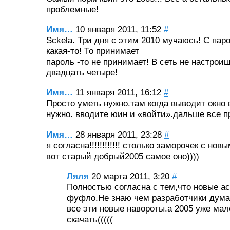
проблемные!
Имя…
10 января 2011, 11:52
#
Sckela. Три дня с этим 2010 мучаюсь! С па
какая-то! То принимает
пароль -то не принимает! В сеть не настрои
двадцать четыре!
Имя…
11 января 2011, 16:12
#
Просто уметь нужно.там когда выводит окно
нужно. вводите юин и «войти».дальше все п
Имя…
28 января 2011, 23:28
#
я согласна!!!!!!!!!!!! столько заморочек с но
вот старый добрый2005 самое оно))))
Ляля
20 марта 2011, 3:20
#
Полностью согласна с тем,что новые а
фуфло.Не знаю чем разработчики дума
все эти новые навороты.а 2005 уже мал
скачать(((((