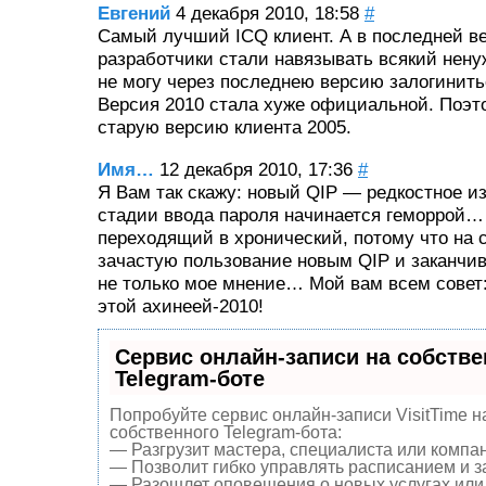
Евгений
4 декабря 2010, 18:58
#
Самый лучший ICQ клиент. А в последней ве
разработчики стали навязывать всякий нен
не могу через последнею версию залогинить
Версия 2010 стала хуже официальной. Поэт
старую версию клиента 2005.
Имя…
12 декабря 2010, 17:36
#
Я Вам так скажу: новый QIP — редкостное 
стадии ввода пароля начинается геморрой… 
переходящий в хронический, потому что на 
зачастую пользование новым QIP и заканчив
не только мое мнение… Мой вам всем совет:
этой ахинеей-2010!
Сервис онлайн-записи на собств
Telegram-боте
Попробуйте сервис онлайн-записи VisitTime н
собственного Telegram-бота:
— Разгрузит мастера, специалиста или компа
— Позволит гибко управлять расписанием и за
— Разошлет оповещения о новых услугах или 