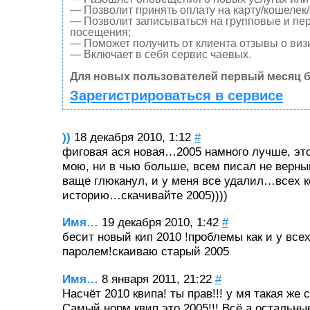
— Позволит принять оплату на карту/кошелек/
— Позволит записываться на групповые и пе
посещения;
— Поможет получить от клиента отзывы о визи
— Включает в себя сервис чаевых.
Для новых пользователей первый месяц б
Зарегистрироваться в сервисе
))
18 декабря 2010, 1:12
#
фиговая ася новая…2005 намного лучше, это
мою, ни в чью больше, всем писал не верны
ваще глюканул, и у меня все удалил…всех к
историю…скачивайте 2005))))
Имя…
19 декабря 2010, 1:42
#
бесит новый кип 2010 !проблемы как и у все
паролем!скаиваю старый 2005
Имя…
8 января 2011, 21:22
#
Насчёт 2010 квипа! ты прав!!! у мя такая же 
Самый норм квип это 2005!!! Всё а остальные