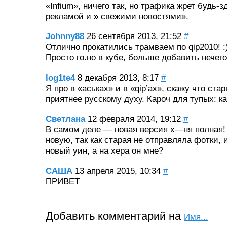
«Infium», ничего так, но трафика жрет будь-
рекламой и » свежими новостями».
Johnny88
26 сентября 2013, 21:52
#
Отлично прокатились трамваем по qip2010! :)
Просто го.но в кубе, больше добавить нечего
log1te4
8 декабря 2013, 8:17
#
Я про в «аськах» и в «qip’ах», скажу что ст
приятнее русскому духу. Кароч для тупых: ка
Светлана
12 февраля 2014, 19:12
#
В самом деле — новая версия х—ня полная!
новую, так как старая не отправляла фотки,
новый уин, а на хера он мне?
САША
13 апреля 2015, 10:34
#
ПРИВЕТ
Добавить комментарий на
Имя...