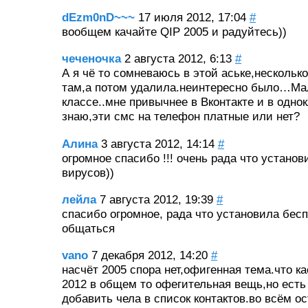
dEzm0nD~~~
17 июля 2012, 17:04
#
вообщем качайте QIP 2005 и радуйтесь))
чеченочка
2 августа 2012, 6:13
#
А я чё то сомневаюсь в этой аське,нескольк
там,а потом удалила.неинтересно было…Ма
классе..мне привычнее в Вконтакте и в одн
знаю,эти смс на телефон платные или нет?
Алина
3 августа 2012, 14:14
#
огромное спасибо !!! очень рада что установ
вирусов))
лейла
7 августа 2012, 19:39
#
спасибо огромное, рада что установила бесп
общаться
vano
7 декабря 2012, 14:20
#
насчёт 2005 спора нет,офигенная тема.что ка
2012 в общем то офегительная вещь,но есть
добавить чела в список контактов.во всём о