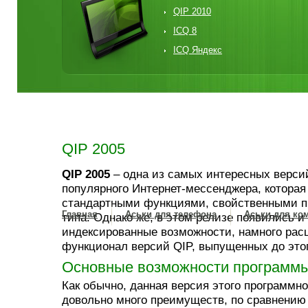
QIP 2010
ICQ 8
ICQ Яндекс
QIP 2005
QIP 2005
– одна из самых интересных верси
популярного Интернет-мессенджера, которая
стандартными функциями, свойственными п
Главная
Аськи для телефона
Аськи для ко
типа. Однако же, в этом релизе появились и
индексированные возможности, намного ра
функционал версий QIP, выпущенных до этог
Основные возможности программы
Как обычно, данная версия этого программно
довольно много преимуществ, по сравнению