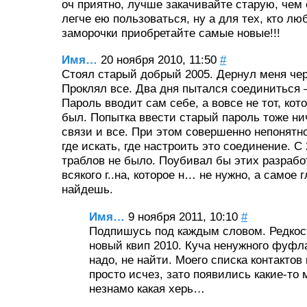
оч приятно, лучше закачивайте старую, чем 
легче ею пользоваться, ну а для тех, кто лю
заморочки приобретайте самые новые!!!
Имя…
20 ноября 2010, 11:50
#
Стоял старый добрый 2005. Дернул меня че
Проклял все. Два дня пытался соединиться 
Пароль вводит сам себе, а вовсе не тот, кот
был. Попытка ввести старый пароль тоже ни
связи и все. При этом совершенно непонятно
где искать, где настроить это соединение. С 
траблов не было. Поубивал бы этих разрабо
всякого г..на, которое н… не нужно, а самое 
найдешь.
Имя…
9 ноября 2011, 10:10
#
Подпишусь под каждым словом. Редкос
новый квип 2010. Куча ненужного фуфла
надо, не найти. Моего списка контактов
просто исчез, зато появились какие-то
незнамо какая херь…