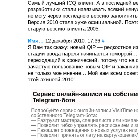
Самый лучший ICQ клиент. А в последней ве
разработчики стали навязывать всякий нен
не могу через последнею версию залогинить
Версия 2010 стала хуже официальной. Поэт
старую версию клиента 2005.
Имя…
12 декабря 2010, 17:36
#
Я Вам так скажу: новый QIP — редкостное 
стадии ввода пароля начинается геморрой… 
переходящий в хронический, потому что на 
зачастую пользование новым QIP и заканчив
не только мое мнение… Мой вам всем совет:
этой ахинеей-2010!
Сервис онлайн-записи на собств
Telegram-боте
Попробуйте сервис онлайн-записи VisitTime н
собственного Telegram-бота:
— Разгрузит мастера, специалиста или компа
— Позволит гибко управлять расписанием и за
— Разошлет оповещения о новых услугах или 
— Позволит принять оплату на карту/кошелек/