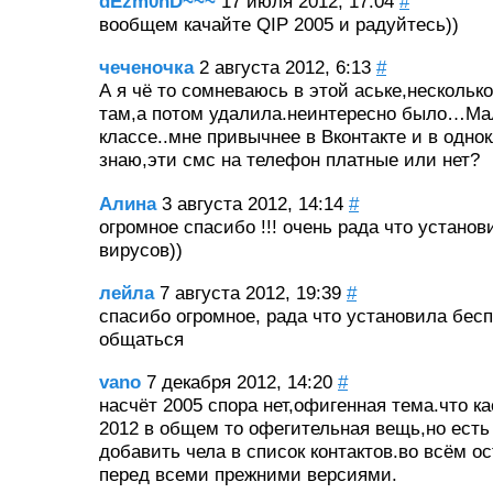
dEzm0nD~~~
17 июля 2012, 17:04
#
вообщем качайте QIP 2005 и радуйтесь))
чеченочка
2 августа 2012, 6:13
#
А я чё то сомневаюсь в этой аське,нескольк
там,а потом удалила.неинтересно было…Ма
классе..мне привычнее в Вконтакте и в одн
знаю,эти смс на телефон платные или нет?
Алина
3 августа 2012, 14:14
#
огромное спасибо !!! очень рада что установ
вирусов))
лейла
7 августа 2012, 19:39
#
спасибо огромное, рада что установила бесп
общаться
vano
7 декабря 2012, 14:20
#
насчёт 2005 спора нет,офигенная тема.что ка
2012 в общем то офегительная вещь,но есть
добавить чела в список контактов.во всём о
перед всеми прежними версиями.