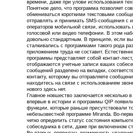
времени, даже при улови использования тех
Понятное дело, что программа позволяет со
обмениваться короткими текстовыми сообщ
отправлять и принимать SMS-сообщения с и
операторов мобильной связи, использовать
голосовой или видео телефонии. В этом на
довольно стандартным. В принципе, если вы
сталкивались с программами такого рода ра
приложением труда не составит. Естественно
программы представляет собой контакт-лист,
отображаются учетные записи ваших собесе
сообщений разделено на вкладки, соответс
контакту, которому вы отправляете сообщен
находитесь на связи с использованием звонк
нового здесь нет.
Главное новшество заключается несколько в 
впервые в истории и программы QIP появил
функции, которые раньше присутствовали то
небезызвестной программе Miranda. Во-пер
четко определить статус состояния компьют
собеседника в сети, даже при включенном с
Во-вторых, появилась возможность удаления