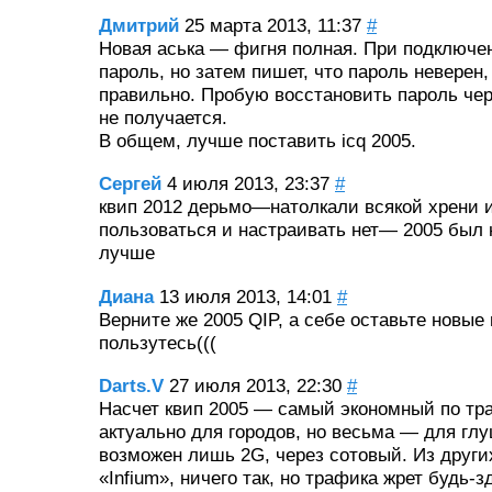
Дмитрий
25 марта 2013, 11:37
#
Новая аська — фигня полная. При подключ
пароль, но затем пишет, что пароль неверен,
правильно. Пробую восстановить пароль чере
не получается.
В общем, лучше поставить icq 2005.
Сергей
4 июля 2013, 23:37
#
квип 2012 дерьмо—натолкали всякой хрени и
пользоваться и настраивать нет— 2005 был 
лучше
Диана
13 июля 2013, 14:01
#
Верните же 2005 QIP, а себе оставьте новые
пользутесь(((
Darts.V
27 июля 2013, 22:30
#
Насчет квип 2005 — самый экономный по тра
актуально для городов, но весьма — для глу
возможен лишь 2G, через сотовый. Из друг
«Infium», ничего так, но трафика жрет будь-