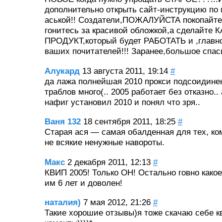
дополнительно открыть сайт-инструкцию по
аськой!! Создатели,ПОЖАЛУЙСТА покопайтес
гонитесь за красивой обложкой,а сделайт
ПРОДУКТ,который будет РАБОТАТЬ и ,глав
ваших почитателей!!! Заранее,большое спаси
Алукард
13 августа 2011, 19:14
#
да лажа полнейшая 2010 прокси подсоидине
траблов много(.. 2005 работает без отказно..
нафиг установил 2010 и понял что зря..
Ваня 132
18 сентября 2011, 18:25
#
Старая ася — самая обалденная для тех, ко
не всякие ненужные навороты.
Макс
2 декабря 2011, 12:13
#
КВИП 2005! Только ОН! Остально говно как
им 6 лет и доволен!
наталия)
7 мая 2012, 21:26
#
Такие хорошие отзывы)я тоже скачаю себе к