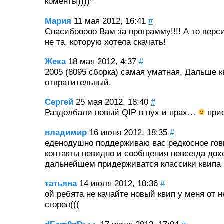
коменты))))*
Мария
11 мая 2012, 16:41
#
Спасибооооо Вам за программу!!!! А то верс
не та, которую хотела скачать!
Жека
18 мая 2012, 4:37
#
2005 (8095 сборка) самая уматная. Дальше к
отвратительный.
Сергей
25 мая 2012, 18:40
#
Раздолбали новый QIP в пух и прах…
при
владимир
16 июня 2012, 18:35
#
еденодушно поддерживаю вас редкосное гов
контакты невидно и сообщения невсегда дох
дальнейшем придерживатся классики квипа 
татьяна
14 июля 2012, 10:36
#
ой ребята не качайте новый квип у меня от н
сгорел(((