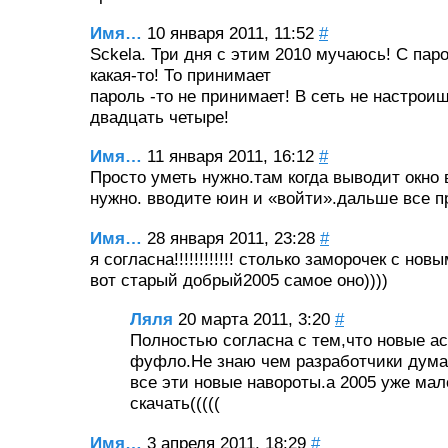
Имя…
10 января 2011, 11:52
#
Sckela. Три дня с этим 2010 мучаюсь! С па
какая-то! То принимает
пароль -то не принимает! В сеть не настрои
двадцать четыре!
Имя…
11 января 2011, 16:12
#
Просто уметь нужно.там когда выводит окно
нужно. вводите юин и «войти».дальше все п
Имя…
28 января 2011, 23:28
#
я согласна!!!!!!!!!!!! столько заморочек с но
вот старый добрый2005 самое оно))))
Ляля
20 марта 2011, 3:20
#
Полностью согласна с тем,что новые а
фуфло.Не знаю чем разработчики дума
все эти новые навороты.а 2005 уже мал
скачать(((((
Имя…
3 апреля 2011, 18:29
#