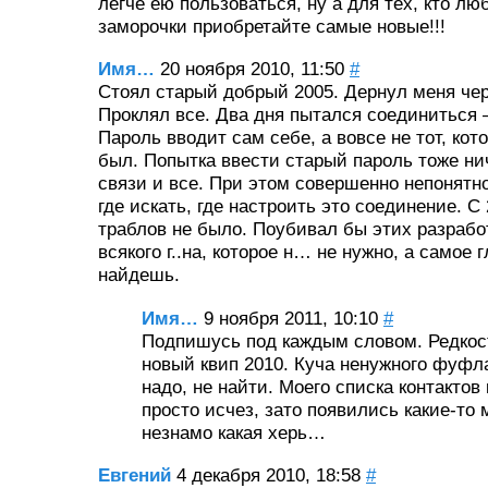
легче ею пользоваться, ну а для тех, кто лю
заморочки приобретайте самые новые!!!
Имя…
20 ноября 2010, 11:50
#
Стоял старый добрый 2005. Дернул меня че
Проклял все. Два дня пытался соединиться 
Пароль вводит сам себе, а вовсе не тот, кот
был. Попытка ввести старый пароль тоже ни
связи и все. При этом совершенно непонятно
где искать, где настроить это соединение. С 
траблов не было. Поубивал бы этих разрабо
всякого г..на, которое н… не нужно, а самое 
найдешь.
Имя…
9 ноября 2011, 10:10
#
Подпишусь под каждым словом. Редкос
новый квип 2010. Куча ненужного фуфла
надо, не найти. Моего списка контактов
просто исчез, зато появились какие-то
незнамо какая херь…
Евгений
4 декабря 2010, 18:58
#