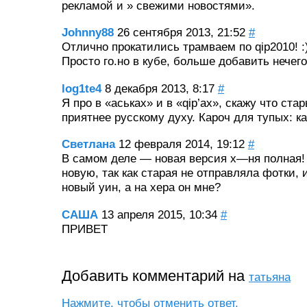
рекламой и » свежими новостями».
Johnny88
26 сентября 2013, 21:52
#
Отлично прокатились трамваем по qip2010! :)
Просто го.но в кубе, больше добавить нечего
log1te4
8 декабря 2013, 8:17
#
Я про в «аськах» и в «qip’ах», скажу что ст
приятнее русскому духу. Кароч для тупых: ка
Светлана
12 февраля 2014, 19:12
#
В самом деле — новая версия х—ня полная!
новую, так как старая не отправляла фотки,
новый уин, а на хера он мне?
САША
13 апреля 2015, 10:34
#
ПРИВЕТ
Добавить комментарий на
татьяна
Нажмите, чтобы отменить ответ.