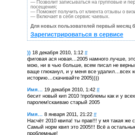
— Позволит записываться на групповые и пе
посещения;
— Поможет получить от клиента отзывы о визи
— Включает в себя сервис чаевых.
Для новых пользователей первый месяц б
Зарегистрироваться в сервисе
))
18 декабря 2010, 1:12
#
фиговая ася новая…2005 намного лучше, это
мою, ни в чью больше, всем писал не верны
ваще глюканул, и у меня все удалил…всех к
историю…скачивайте 2005))))
Имя…
19 декабря 2010, 1:42
#
бесит новый кип 2010 !проблемы как и у все
паролем!скаиваю старый 2005
Имя…
8 января 2011, 21:22
#
Насчёт 2010 квипа! ты прав!!! у мя такая же 
Самый норм квип это 2005!!! Всё а остальные
проблемные!