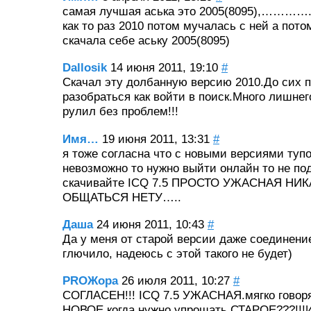
самая лучшая аська это 2005(8095),…………..
как то раз 2010 потом мучалась с ней а пот
скачала себе аську 2005(8095)
Dallosik
14 июня 2011, 19:10
#
Скачал эту долбанную версию 2010.До сих п
разобраться как войти в поиск.Много лишнег
рулил без проблем!!!
Имя…
19 июня 2011, 13:31
#
я тоже согласна что с новыми версиями тупо
невозможно то нужно выйти онлайн то не п
скачивайте ICQ 7.5 ПРОСТО УЖАСНАЯ НИ
ОБЩАТЬСЯ НЕТУ…..
Даша
24 июня 2011, 10:43
#
Да у меня от старой версии даже соединени
глючило, надеюсь с этой такого не будет)
PROЖора
26 июля 2011, 10:27
#
СОГЛАСЕН!!! ICQ 7.5 УЖАСНАЯ.мягко говоря
НОВОЕ когда нужно упрощать СТАРОЕ???!!!