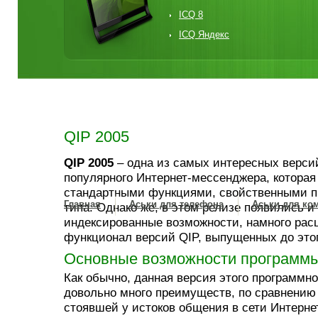
ICQ 8
ICQ Яндекс
QIP 2005
QIP 2005
– одна из самых интересных верси
популярного Интернет-мессенджера, которая
стандартными функциями, свойственными п
Главная
Аськи для телефона
Аськи для ко
типа. Однако же, в этом релизе появились и
индексированные возможности, намного ра
функционал версий QIP, выпущенных до этог
Основные возможности программы
Как обычно, данная версия этого программно
довольно много преимуществ, по сравнению
стоявшей у истоков общения в сети Интерне