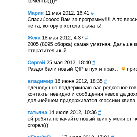
коменты))))*
Мария
11 мая 2012, 16:41
#
Спасибооооо Вам за программу!!!! А то верс
не та, которую хотела скачать!
Жека
18 мая 2012, 4:37
#
2005 (8095 сборка) самая уматная. Дальше к
отвратительный.
Сергей
25 мая 2012, 18:40
#
Раздолбали новый QIP в пух и прах…
при
владимир
16 июня 2012, 18:35
#
еденодушно поддерживаю вас редкосное гов
контакты невидно и сообщения невсегда дох
дальнейшем придерживатся классики квипа 
татьяна
14 июля 2012, 10:36
#
ой ребята не качайте новый квип у меня от н
сгорел(((