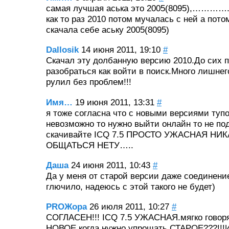
самая лучшая аська это 2005(8095),…………..
как то раз 2010 потом мучалась с ней а пот
скачала себе аську 2005(8095)
Dallosik
14 июня 2011, 19:10
#
Скачал эту долбанную версию 2010.До сих п
разобраться как войти в поиск.Много лишнег
рулил без проблем!!!
Имя…
19 июня 2011, 13:31
#
я тоже согласна что с новыми версиями тупо
невозможно то нужно выйти онлайн то не п
скачивайте ICQ 7.5 ПРОСТО УЖАСНАЯ НИ
ОБЩАТЬСЯ НЕТУ…..
Даша
24 июня 2011, 10:43
#
Да у меня от старой версии даже соединени
глючило, надеюсь с этой такого не будет)
PROЖора
26 июля 2011, 10:27
#
СОГЛАСЕН!!! ICQ 7.5 УЖАСНАЯ.мягко говоря
НОВОЕ когда нужно упрощать СТАРОЕ???!!!