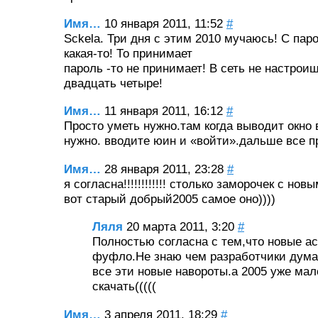
Имя…
10 января 2011, 11:52
#
Sckela. Три дня с этим 2010 мучаюсь! С па
какая-то! То принимает
пароль -то не принимает! В сеть не настрои
двадцать четыре!
Имя…
11 января 2011, 16:12
#
Просто уметь нужно.там когда выводит окно
нужно. вводите юин и «войти».дальше все п
Имя…
28 января 2011, 23:28
#
я согласна!!!!!!!!!!!! столько заморочек с но
вот старый добрый2005 самое оно))))
Ляля
20 марта 2011, 3:20
#
Полностью согласна с тем,что новые а
фуфло.Не знаю чем разработчики дума
все эти новые навороты.а 2005 уже мал
скачать(((((
Имя…
3 апреля 2011, 18:29
#