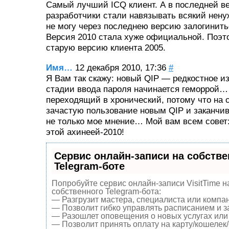
Самый лучший ICQ клиент. А в последней ве
разработчики стали навязывать всякий нен
не могу через последнею версию залогинить
Версия 2010 стала хуже официальной. Поэт
старую версию клиента 2005.
Имя…
12 декабря 2010, 17:36
#
Я Вам так скажу: новый QIP — редкостное 
стадии ввода пароля начинается геморрой… 
переходящий в хронический, потому что на 
зачастую пользование новым QIP и заканчив
не только мое мнение… Мой вам всем совет:
этой ахинеей-2010!
Сервис онлайн-записи на собств
Telegram-боте
Попробуйте сервис онлайн-записи VisitTime н
собственного Telegram-бота:
— Разгрузит мастера, специалиста или компа
— Позволит гибко управлять расписанием и за
— Разошлет оповещения о новых услугах или 
— Позволит принять оплату на карту/кошелек/