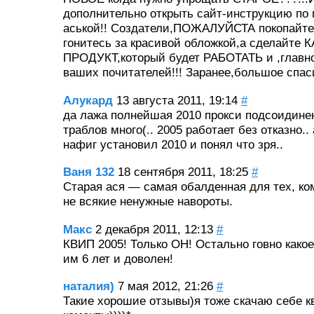
дополнительно открыть сайт-инструкцию по
аськой!! Создатели,ПОЖАЛУЙСТА покопайтес
гонитесь за красивой обложкой,а сделайт
ПРОДУКТ,который будет РАБОТАТЬ и ,глав
ваших почитателей!!! Заранее,большое спаси
Алукард
13 августа 2011, 19:14
#
да лажа полнейшая 2010 прокси подсоидине
траблов много(.. 2005 работает без отказно..
нафиг установил 2010 и понял что зря..
Ваня 132
18 сентября 2011, 18:25
#
Старая ася — самая обалденная для тех, ко
не всякие ненужные навороты.
Макс
2 декабря 2011, 12:13
#
КВИП 2005! Только ОН! Остально говно как
им 6 лет и доволен!
наталия)
7 мая 2012, 21:26
#
Такие хорошие отзывы)я тоже скачаю себе к