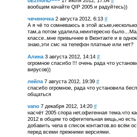
dEzm0nD~~~
17 июля 2012, 17:04
#
вообщем качайте QIP 2005 и радуйтесь))
чеченочка
2 августа 2012, 6:13
#
А я чё то сомневаюсь в этой аське,нескольк
там,а потом удалила.неинтересно было…Ма
классе..мне привычнее в Вконтакте и в одн
знаю,эти смс на телефон платные или нет?
Алина
3 августа 2012, 14:14
#
огромное спасибо !!! очень рада что установ
вирусов))
лейла
7 августа 2012, 19:39
#
спасибо огромное, рада что установила бесп
общаться
vano
7 декабря 2012, 14:20
#
насчёт 2005 спора нет,офигенная тема.что ка
2012 в общем то офегительная вещь,но есть
добавить чела в список контактов.во всём о
перед всеми прежними версиями.