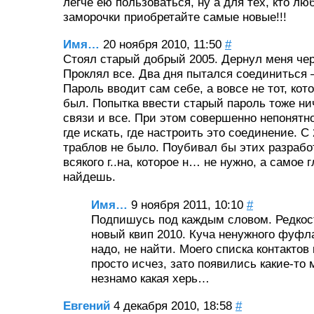
легче ею пользоваться, ну а для тех, кто лю
заморочки приобретайте самые новые!!!
Имя…
20 ноября 2010, 11:50
#
Стоял старый добрый 2005. Дернул меня че
Проклял все. Два дня пытался соединиться 
Пароль вводит сам себе, а вовсе не тот, кот
был. Попытка ввести старый пароль тоже ни
связи и все. При этом совершенно непонятно
где искать, где настроить это соединение. С 
траблов не было. Поубивал бы этих разрабо
всякого г..на, которое н… не нужно, а самое 
найдешь.
Имя…
9 ноября 2011, 10:10
#
Подпишусь под каждым словом. Редкос
новый квип 2010. Куча ненужного фуфла
надо, не найти. Моего списка контактов
просто исчез, зато появились какие-то
незнамо какая херь…
Евгений
4 декабря 2010, 18:58
#