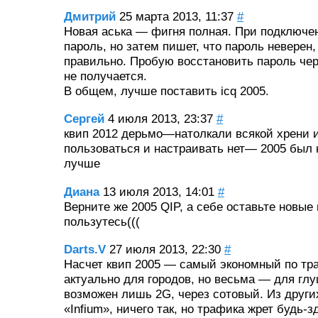
Дмитрий
25 марта 2013, 11:37
#
Новая аська — фигня полная. При подключ
пароль, но затем пишет, что пароль неверен,
правильно. Пробую восстановить пароль чере
не получается.
В общем, лучше поставить icq 2005.
Сергей
4 июля 2013, 23:37
#
квип 2012 дерьмо—натолкали всякой хрени и
пользоваться и настраивать нет— 2005 был 
лучше
Диана
13 июля 2013, 14:01
#
Верните же 2005 QIP, а себе оставьте новые
пользутесь(((
Darts.V
27 июля 2013, 22:30
#
Насчет квип 2005 — самый экономный по тра
актуально для городов, но весьма — для глу
возможен лишь 2G, через сотовый. Из друг
«Infium», ничего так, но трафика жрет будь-