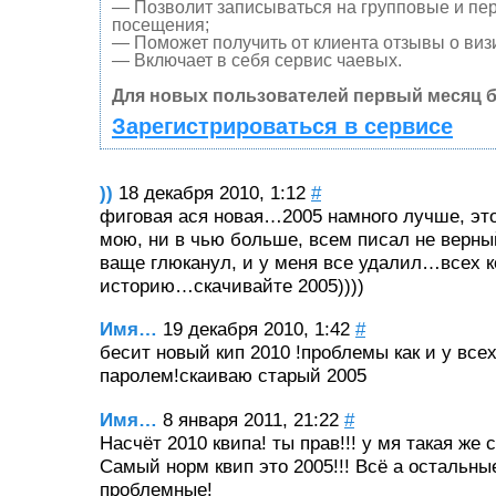
— Позволит записываться на групповые и пе
посещения;
— Поможет получить от клиента отзывы о визи
— Включает в себя сервис чаевых.
Для новых пользователей первый месяц б
Зарегистрироваться в сервисе
))
18 декабря 2010, 1:12
#
фиговая ася новая…2005 намного лучше, это
мою, ни в чью больше, всем писал не верны
ваще глюканул, и у меня все удалил…всех к
историю…скачивайте 2005))))
Имя…
19 декабря 2010, 1:42
#
бесит новый кип 2010 !проблемы как и у все
паролем!скаиваю старый 2005
Имя…
8 января 2011, 21:22
#
Насчёт 2010 квипа! ты прав!!! у мя такая же 
Самый норм квип это 2005!!! Всё а остальные
проблемные!