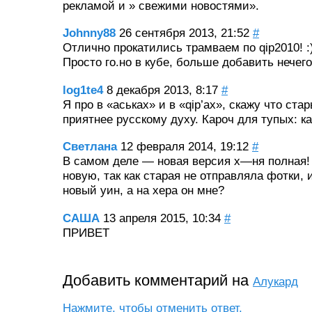
рекламой и » свежими новостями».
Johnny88
26 сентября 2013, 21:52
#
Отлично прокатились трамваем по qip2010! :)
Просто го.но в кубе, больше добавить нечего
log1te4
8 декабря 2013, 8:17
#
Я про в «аськах» и в «qip’ах», скажу что ст
приятнее русскому духу. Кароч для тупых: ка
Светлана
12 февраля 2014, 19:12
#
В самом деле — новая версия х—ня полная!
новую, так как старая не отправляла фотки,
новый уин, а на хера он мне?
САША
13 апреля 2015, 10:34
#
ПРИВЕТ
Добавить комментарий на
Алукард
Нажмите, чтобы отменить ответ.