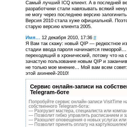
Самый лучший ICQ клиент. А в последней ве
разработчики стали навязывать всякий нен
не могу через последнею версию залогинить
Версия 2010 стала хуже официальной. Поэт
старую версию клиента 2005.
Имя…
12 декабря 2010, 17:36
#
Я Вам так скажу: новый QIP — редкостное 
стадии ввода пароля начинается геморрой… 
переходящий в хронический, потому что на 
зачастую пользование новым QIP и заканчив
не только мое мнение… Мой вам всем совет:
этой ахинеей-2010!
Сервис онлайн-записи на собств
Telegram-боте
Попробуйте сервис онлайн-записи VisitTime н
собственного Telegram-бота:
— Разгрузит мастера, специалиста или компа
— Позволит гибко управлять расписанием и за
— Разошлет оповещения о новых услугах или 
— Позволит принять оплату на карту/кошелек/