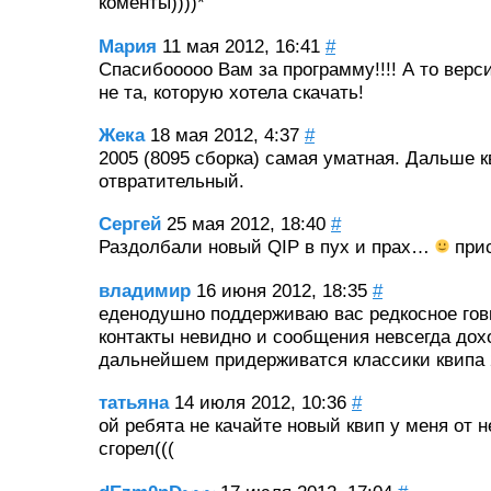
коменты))))*
Мария
11 мая 2012, 16:41
#
Спасибооооо Вам за программу!!!! А то верс
не та, которую хотела скачать!
Жека
18 мая 2012, 4:37
#
2005 (8095 сборка) самая уматная. Дальше к
отвратительный.
Сергей
25 мая 2012, 18:40
#
Раздолбали новый QIP в пух и прах…
при
владимир
16 июня 2012, 18:35
#
еденодушно поддерживаю вас редкосное гов
контакты невидно и сообщения невсегда дох
дальнейшем придерживатся классики квипа 
татьяна
14 июля 2012, 10:36
#
ой ребята не качайте новый квип у меня от н
сгорел(((