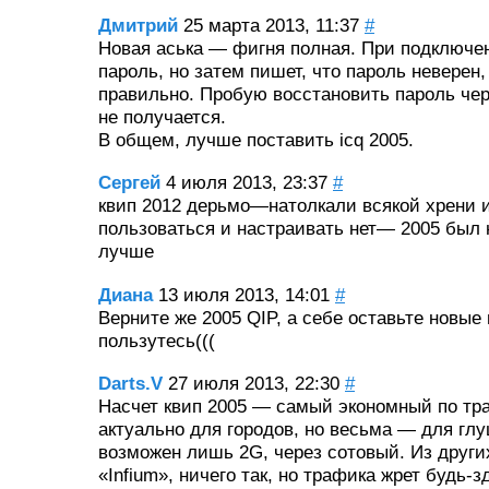
Дмитрий
25 марта 2013, 11:37
#
Новая аська — фигня полная. При подключ
пароль, но затем пишет, что пароль неверен,
правильно. Пробую восстановить пароль чере
не получается.
В общем, лучше поставить icq 2005.
Сергей
4 июля 2013, 23:37
#
квип 2012 дерьмо—натолкали всякой хрени и
пользоваться и настраивать нет— 2005 был 
лучше
Диана
13 июля 2013, 14:01
#
Верните же 2005 QIP, а себе оставьте новые
пользутесь(((
Darts.V
27 июля 2013, 22:30
#
Насчет квип 2005 — самый экономный по тра
актуально для городов, но весьма — для глу
возможен лишь 2G, через сотовый. Из друг
«Infium», ничего так, но трафика жрет будь-