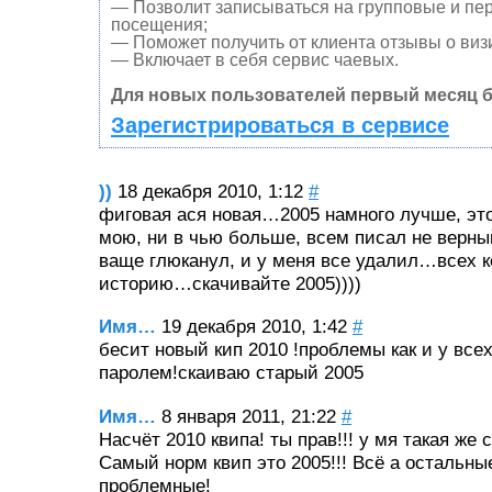
— Позволит записываться на групповые и пе
посещения;
— Поможет получить от клиента отзывы о визи
— Включает в себя сервис чаевых.
Для новых пользователей первый месяц б
Зарегистрироваться в сервисе
))
18 декабря 2010, 1:12
#
фиговая ася новая…2005 намного лучше, это
мою, ни в чью больше, всем писал не верны
ваще глюканул, и у меня все удалил…всех к
историю…скачивайте 2005))))
Имя…
19 декабря 2010, 1:42
#
бесит новый кип 2010 !проблемы как и у все
паролем!скаиваю старый 2005
Имя…
8 января 2011, 21:22
#
Насчёт 2010 квипа! ты прав!!! у мя такая же 
Самый норм квип это 2005!!! Всё а остальные
проблемные!