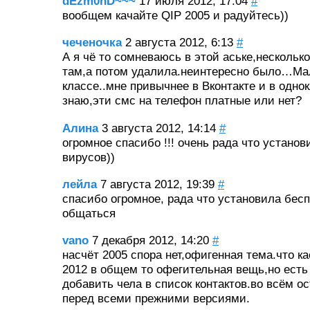
dEzm0nD~~~
17 июля 2012, 17:04
#
вообщем качайте QIP 2005 и радуйтесь))
чеченочка
2 августа 2012, 6:13
#
А я чё то сомневаюсь в этой аське,нескольк
там,а потом удалила.неинтересно было…Ма
классе..мне привычнее в Вконтакте и в одн
знаю,эти смс на телефон платные или нет?
Алина
3 августа 2012, 14:14
#
огромное спасибо !!! очень рада что установ
вирусов))
лейла
7 августа 2012, 19:39
#
спасибо огромное, рада что установила бесп
общаться
vano
7 декабря 2012, 14:20
#
насчёт 2005 спора нет,офигенная тема.что ка
2012 в общем то офегительная вещь,но есть
добавить чела в список контактов.во всём о
перед всеми прежними версиями.