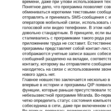
времени, даже при улови использования тех
Понятное дело, что программа позволяет со
обмениваться короткими текстовыми сообщ
отправлять и принимать SMS-сообщения с и
операторов мобильной связи, использовать
голосовой или видео телефонии. В этом на
довольно стандартным. В принципе, если вы
сталкивались с программами такого рода ра
приложением труда не составит. Естественно
программы представляет собой контакт-лист,
отображаются учетные записи ваших собесе
сообщений разделено на вкладки, соответс
контакту, которому вы отправляете сообщен
находитесь на связи с использованием звонк
нового здесь нет.
Главное новшество заключается несколько в 
впервые в истории и программы QIP появил
функции, которые раньше присутствовали то
небезызвестной программе Miranda. Во-пер
четко определить статус состояния компьют
собеседника в сети, даже при включенном с
Во-вторых, появилась возможность удаления