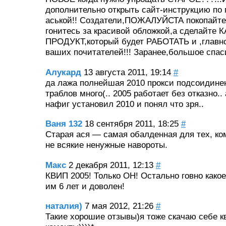
дополнительно открыть сайт-инструкцию по
аськой!! Создатели,ПОЖАЛУЙСТА покопайтес
гонитесь за красивой обложкой,а сделайт
ПРОДУКТ,который будет РАБОТАТЬ и ,глав
ваших почитателей!!! Заранее,большое спаси
Алукард
13 августа 2011, 19:14
#
да лажа полнейшая 2010 прокси подсоидине
траблов много(.. 2005 работает без отказно..
нафиг установил 2010 и понял что зря..
Ваня 132
18 сентября 2011, 18:25
#
Старая ася — самая обалденная для тех, ко
не всякие ненужные навороты.
Макс
2 декабря 2011, 12:13
#
КВИП 2005! Только ОН! Остально говно как
им 6 лет и доволен!
наталия)
7 мая 2012, 21:26
#
Такие хорошие отзывы)я тоже скачаю себе к