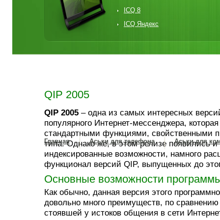
ICQ 8
ICQ Яндекс
QIP 2005
QIP 2005
– одна из самых интересных верси
популярного Интернет-мессенджера, которая
стандартными функциями, свойственными п
Главная
Аськи для телефона
Аськи для ко
типа. Однако же, в этом релизе появились и
индексированные возможности, намного ра
функционал версий QIP, выпущенных до этог
Основные возможности программы
Как обычно, данная версия этого программно
довольно много преимуществ, по сравнению
стоявшей у истоков общения в сети Интерне