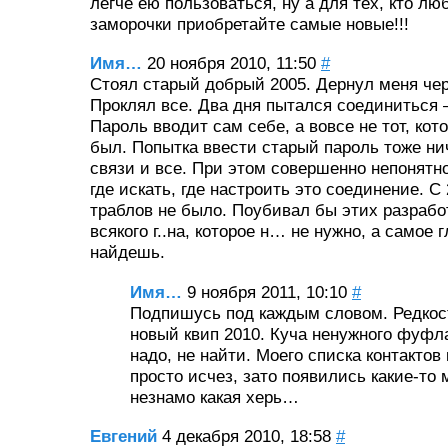
легче ею пользоваться, ну а для тех, кто лю
заморочки приобретайте самые новые!!!
Имя…
20 ноября 2010, 11:50
#
Стоял старый добрый 2005. Дернул меня че
Проклял все. Два дня пытался соединиться 
Пароль вводит сам себе, а вовсе не тот, кот
был. Попытка ввести старый пароль тоже ни
связи и все. При этом совершенно непонятно
где искать, где настроить это соединение. С 
траблов не было. Поубивал бы этих разрабо
всякого г..на, которое н… не нужно, а самое 
найдешь.
Имя…
9 ноября 2011, 10:10
#
Подпишусь под каждым словом. Редкос
новый квип 2010. Куча ненужного фуфла
надо, не найти. Моего списка контактов
просто исчез, зато появились какие-то
незнамо какая херь…
Евгений
4 декабря 2010, 18:58
#