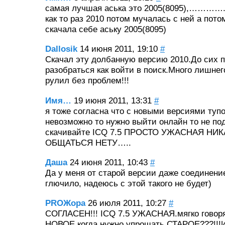
самая лучшая аська это 2005(8095),…………..
как то раз 2010 потом мучалась с ней а пот
скачала себе аську 2005(8095)
Dallosik
14 июня 2011, 19:10
#
Скачал эту долбанную версию 2010.До сих п
разобраться как войти в поиск.Много лишнег
рулил без проблем!!!
Имя…
19 июня 2011, 13:31
#
я тоже согласна что с новыми версиями тупо
невозможно то нужно выйти онлайн то не п
скачивайте ICQ 7.5 ПРОСТО УЖАСНАЯ НИ
ОБЩАТЬСЯ НЕТУ…..
Даша
24 июня 2011, 10:43
#
Да у меня от старой версии даже соединени
глючило, надеюсь с этой такого не будет)
PROЖора
26 июля 2011, 10:27
#
СОГЛАСЕН!!! ICQ 7.5 УЖАСНАЯ.мягко говоря
НОВОЕ когда нужно упрощать СТАРОЕ???!!!