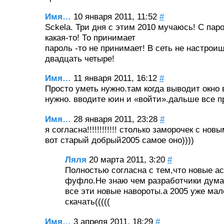
Имя…
10 января 2011, 11:52
#
Sckela. Три дня с этим 2010 мучаюсь! С па
какая-то! То принимает
пароль -то не принимает! В сеть не настрои
двадцать четыре!
Имя…
11 января 2011, 16:12
#
Просто уметь нужно.там когда выводит окно
нужно. вводите юин и «войти».дальше все п
Имя…
28 января 2011, 23:28
#
я согласна!!!!!!!!!!!! столько заморочек с но
вот старый добрый2005 самое оно))))
Ляля
20 марта 2011, 3:20
#
Полностью согласна с тем,что новые а
фуфло.Не знаю чем разработчики дума
все эти новые навороты.а 2005 уже мал
скачать(((((
Имя…
3 апреля 2011, 18:29
#