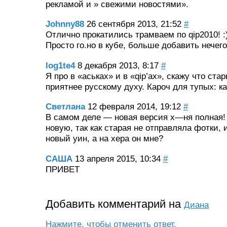
рекламой и » свежими новостями».
Johnny88
26 сентября 2013, 21:52
#
Отлично прокатились трамваем по qip2010! :)
Просто го.но в кубе, больше добавить нечего
log1te4
8 декабря 2013, 8:17
#
Я про в «аськах» и в «qip’ах», скажу что ст
приятнее русскому духу. Кароч для тупых: ка
Светлана
12 февраля 2014, 19:12
#
В самом деле — новая версия х—ня полная!
новую, так как старая не отправляла фотки,
новый уин, а на хера он мне?
САША
13 апреля 2015, 10:34
#
ПРИВЕТ
Добавить комментарий на
Диана
Нажмите, чтобы отменить ответ.