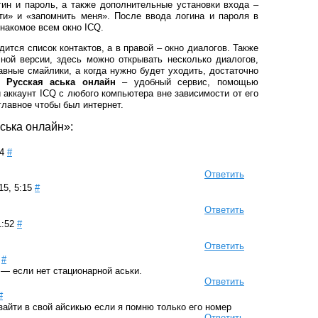
гин и пароль, а также дополнительные установки входа –
и» и «запомнить меня». После ввода логина и пароля в
знакомое всем окно ICQ.
дится список контактов, а в правой – окно диалогов. Также
чной версии, здесь можно открывать несколько диалогов,
вные смайлики, а когда нужно будет уходить, достаточно
а.
Русская аська онлайн
– удобный сервис, помощью
й аккаунт ICQ с любого компьютера вне зависимости от его
главное чтобы был интернет.
ська онлайн»:
4
#
Ответить
5, 5:15
#
Ответить
1:52
#
Ответить
#
 — если нет стационарной аськи.
Ответить
#
зайти в свой айсикью если я помню только его номер
Ответить