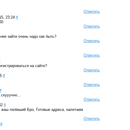
Ответить
15, 23:24
#
00
Ответить
нее зайти очень надо как быть?
Ответить
Ответить
#
игистрироваться на сайте?
Ответить
5
#
Ответить
#
…скууучно…
Ответить
32
#
я ваш любиший Бро, Готовые адреса, налетаем
Ответить
#