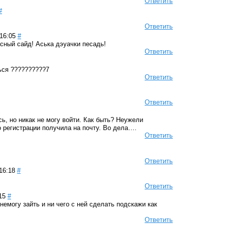
Ответить
#
Ответить
16:05
#
асный сайд! Аська дэуачки песадь!
Ответить
ься ??????????7
Ответить
Ответить
ь, но никак не могу войти. Как быть? Неужели
о регистрации получила на почту. Во дела….
Ответить
Ответить
16:18
#
Ответить
15
#
немогу зайть и ни чего с ней сделать подскажи как
Ответить