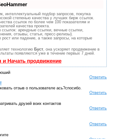
 SeoHammer
к, интеллектуальный подбор запросов, покупка
сокой степенью качества у лучших бирж ссылок.
чества ссылок по более чем 100 показателям и
зателей качества проекта.
 ссылок: арендные ссылки, вечные ссылки,
нения, отзывы, статьи, пресс-релизы).
рост или падение, а также запросы, на которые
вляет технологию
Буст
, она ускоряет продвижение в
ультаты появляются уже в течение первых 7 дней.
я и Начать продвижение
ороший
Ответить
#
иковать отзыв о пользователе ась?спосибо.
Ответить
атривать друзей воих контактов
Ответить
Ответить
огите