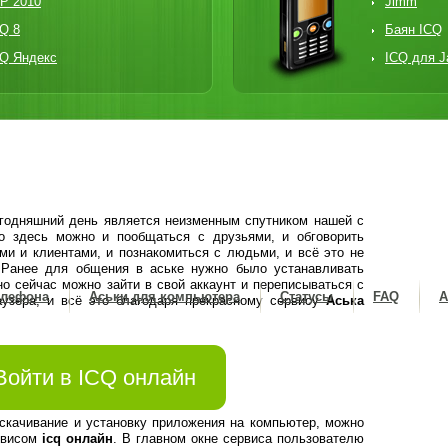
P 2010
Jimm
Q 8
Баян ICQ
CQ Яндекс
ICQ для J
егодняшний день является неизменным спутником нашей с
о здесь можно и пообщаться с друзьями, и обговорить
ми и клиентами, и познакомиться с людьми, и всё это не
. Ранее для общения в аське нужно было устанавливать
о сейчас можно зайти в свой аккаунт и переписываться с
елефона
Аськи для компьютера
Статусы
FAQ
А
аузера, и всё это благодаря прекрасному сервису
Аська
Войти в ICQ онлайн
 скачивание и установку приложения на компьютер, можно
рвисом
icq онлайн
. В главном окне сервиса пользователю