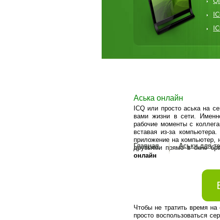
QI
IC
I
Аська онлайн
ICQ или просто аська на с
вами жизни в сети. Именн
рабочие моменты с коллега
вставая из-за компьютера
приложение на компьютер, н
Главная
Аськи для т
друзьями прямо в окне бр
онлайн
Чтобы не тратить время на
просто воспользоваться се