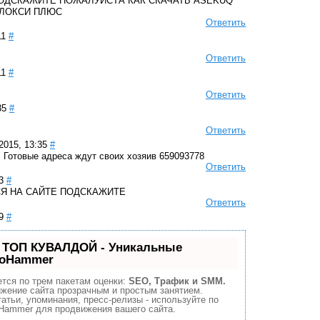
ОДСКАЖИТЕ ПОЖАЛУЙСТА КАК СКАЧАТЬ ASEKUQ
ЕЛОКСИ ПЛЮС
Ответить
11
#
Ответить
11
#
Ответить
35
#
Ответить
2015, 13:35
#
. Готовые адреса ждут своих хозяив 659093778
Ответить
3
#
Я НА САЙТЕ ПОДСКАЖИТЕ
Ответить
9
#
 ТОП КУВАЛДОЙ - Уникальные
eoHammer
тся по трем пакетам оценки:
SEO, Трафик и SMM.
жение сайта прозрачным и простым занятием.
атьи, упоминания, пресс-релизы - используйте по
Hammer для продвижения вашего сайта.