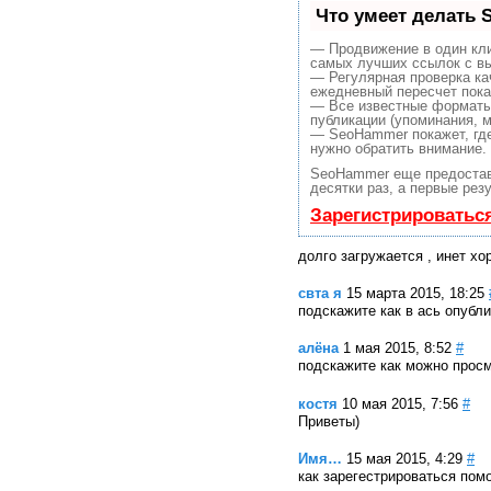
Что умеет делать
— Продвижение в один кли
самых лучших ссылок с вы
— Регулярная проверка ка
ежедневный пересчет пока
— Все известные форматы
публикации (упоминания, м
— SeoHammer покажет, где 
нужно обратить внимание.
SeoHammer еще предоста
десятки раз, а первые рез
Зарегистрироватьс
долго загружается , инет х
свта я
15 марта 2015, 18:25
подскажите как в ась опубл
алёна
1 мая 2015, 8:52
#
подскажите как можно просм
костя
10 мая 2015, 7:56
#
Приветы)
Имя…
15 мая 2015, 4:29
#
как зарегестрироваться пом