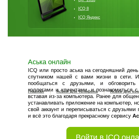
ICQ 8
ICQ Яндекс
Аська онлайн
ICQ или просто аська на сегодняшний ден
спутником нашей с вами жизни в сети. 
пообщаться с друзьями, и обговорить
коллегами и клиентами, и познакомиться с
Главная
Аськи для телефона
Аськи для ко
вставая из-за компьютера. Ранее для общен
устанавливать приложение на компьютер, но
свой аккаунт и переписываться с друзьями 
и всё это благодаря прекрасному сервису
Ас
Войти в ICQ онл