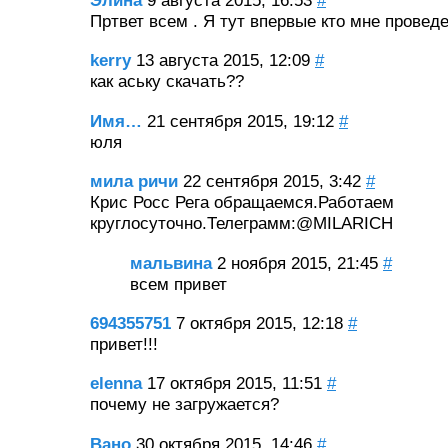
Элина
9 августа 2015, 16:53
#
Пртвет всем . Я тут впервые кто мне провед
kerry
13 августа 2015, 12:09
#
как аську скачать??
Имя…
21 сентября 2015, 19:12
#
юля
мила ричи
22 сентября 2015, 3:42
#
Крис Росс Рега обращаемся.Работаем
круглосуточно.Телеграмм:@MILARICH
мальвина
2 ноября 2015, 21:45
#
всем привет
694355751
7 октября 2015, 12:18
#
привет!!!
elenna
17 октября 2015, 11:51
#
почему не загружается?
Вано
30 октября 2015, 14:46
#