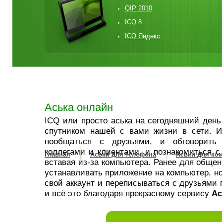
QIP 2010
ICQ 8
ICQ Яндекс
Аська онлайн
ICQ или просто аська на сегодняшний ден
спутником нашей с вами жизни в сети. 
пообщаться с друзьями, и обговорить
коллегами и клиентами, и познакомиться с
Главная
Аськи для телефона
Аськи для ко
вставая из-за компьютера. Ранее для общен
устанавливать приложение на компьютер, но
свой аккаунт и переписываться с друзьями 
и всё это благодаря прекрасному сервису
Ас