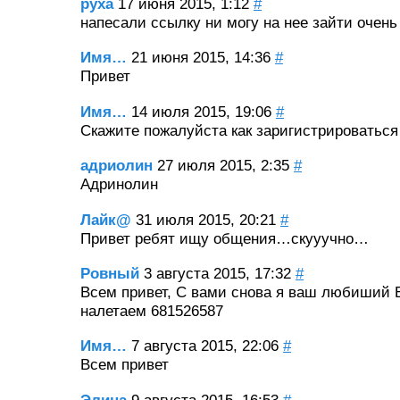
руха
17 июня 2015, 1:12
#
напесали ссылку ни могу на нее зайти очень
Имя…
21 июня 2015, 14:36
#
Привет
Имя…
14 июля 2015, 19:06
#
Скажите пожалуйста как заригистрироваться
адриолин
27 июля 2015, 2:35
#
Адринолин
Лайк@
31 июля 2015, 20:21
#
Привет ребят ищу общения…скууучно…
Ровный
3 августа 2015, 17:32
#
Всем привет, С вами снова я ваш любиший Б
налетаем 681526587
Имя…
7 августа 2015, 22:06
#
Всем привет