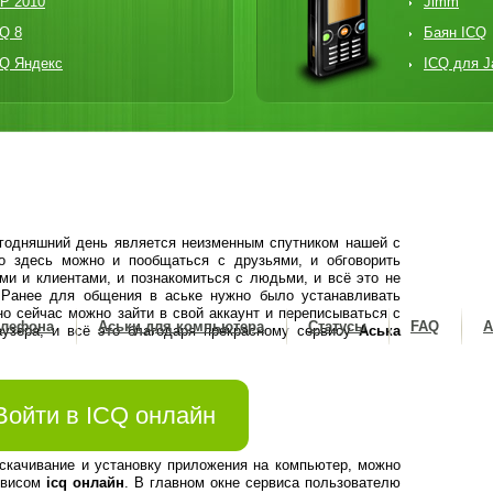
P 2010
Jimm
Q 8
Баян ICQ
CQ Яндекс
ICQ для J
егодняшний день является неизменным спутником нашей с
о здесь можно и пообщаться с друзьями, и обговорить
ми и клиентами, и познакомиться с людьми, и всё это не
. Ранее для общения в аське нужно было устанавливать
о сейчас можно зайти в свой аккаунт и переписываться с
елефона
Аськи для компьютера
Статусы
FAQ
А
аузера, и всё это благодаря прекрасному сервису
Аська
Войти в ICQ онлайн
 скачивание и установку приложения на компьютер, можно
рвисом
icq онлайн
. В главном окне сервиса пользователю