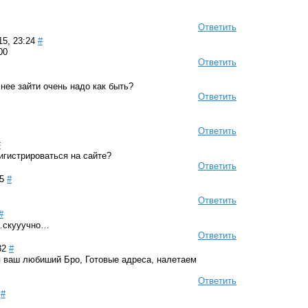
Ответить
15, 23:24
#
00
Ответить
нее зайти очень надо как быть?
Ответить
Ответить
#
игистрироваться на сайте?
Ответить
5
#
Ответить
#
…скууучно…
Ответить
32
#
я ваш любиший Бро, Готовые адреса, налетаем
Ответить
#