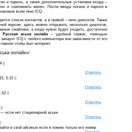
гин и пароль, а также дополнительные установки входа –
и» и «запомнить меня». После ввода логина и пароля в
знакомое всем окно ICQ.
дится список контактов, а в правой – окно диалогов. Также
чной версии, здесь можно открывать несколько диалогов,
вные смайлики, а когда нужно будет уходить, достаточно
а.
Русская аська онлайн
– удобный сервис, помощью
й аккаунт ICQ с любого компьютера вне зависимости от его
главное чтобы был интернет.
ська онлайн»:
4
#
Ответить
5, 5:15
#
Ответить
1:52
#
Ответить
#
 — если нет стационарной аськи.
Ответить
#
зайти в свой айсикью если я помню только его номер
Ответить