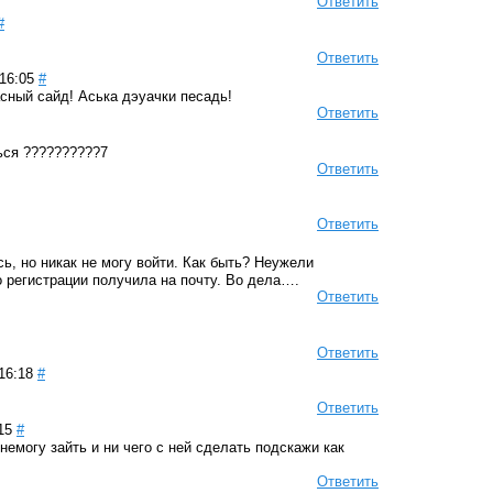
Ответить
#
Ответить
16:05
#
асный сайд! Аська дэуачки песадь!
Ответить
ься ??????????7
Ответить
Ответить
ь, но никак не могу войти. Как быть? Неужели
о регистрации получила на почту. Во дела….
Ответить
Ответить
16:18
#
Ответить
15
#
немогу зайть и ни чего с ней сделать подскажи как
Ответить