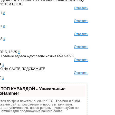
ОДСКАЖИТЕ ПОЖАЛУЙСТА КАК СКАЧАТЬ ASEKUQ
ЕЛОКСИ ПЛЮС
Ответить
11
#
Ответить
11
#
Ответить
35
#
Ответить
2015, 13:35
#
. Готовые адреса ждут своих хозяив 659093778
Ответить
3
#
Я НА САЙТЕ ПОДСКАЖИТЕ
Ответить
9
#
 ТОП КУВАЛДОЙ - Уникальные
eoHammer
тся по трем пакетам оценки:
SEO, Трафик и SMM.
жение сайта прозрачным и простым занятием.
атьи, упоминания, пресс-релизы - используйте по
Hammer для продвижения вашего сайта.