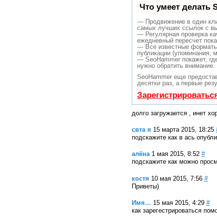
Что умеет делать
— Продвижение в один кли
самых лучших ссылок с вы
— Регулярная проверка ка
ежедневный пересчет пока
— Все известные форматы
публикации (упоминания, м
— SeoHammer покажет, где 
нужно обратить внимание.
SeoHammer еще предоста
десятки раз, а первые рез
Зарегистрироватьс
долго загружается , инет х
свта я
15 марта 2015, 18:25
подскажите как в ась опубл
алёна
1 мая 2015, 8:52
#
подскажите как можно просм
костя
10 мая 2015, 7:56
#
Приветы)
Имя…
15 мая 2015, 4:29
#
как зарегестрироваться пом