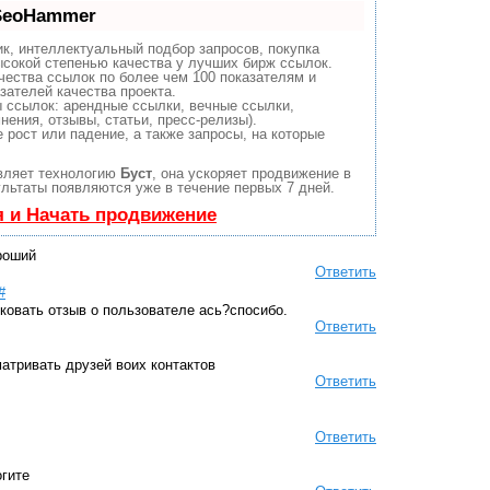
 SeoHammer
к, интеллектуальный подбор запросов, покупка
сокой степенью качества у лучших бирж ссылок.
чества ссылок по более чем 100 показателям и
зателей качества проекта.
 ссылок: арендные ссылки, вечные ссылки,
нения, отзывы, статьи, пресс-релизы).
рост или падение, а также запросы, на которые
вляет технологию
Буст
, она ускоряет продвижение в
ультаты появляются уже в течение первых 7 дней.
я и Начать продвижение
ороший
Ответить
#
иковать отзыв о пользователе ась?спосибо.
Ответить
атривать друзей воих контактов
Ответить
Ответить
огите