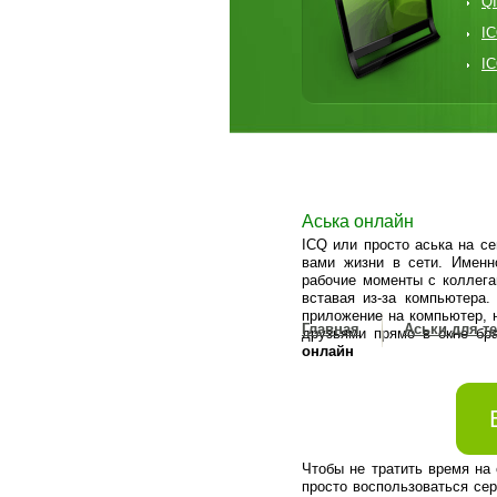
QI
IC
I
Аська онлайн
ICQ или просто аська на с
вами жизни в сети. Именн
рабочие моменты с коллега
вставая из-за компьютера
приложение на компьютер, н
Главная
Аськи для т
друзьями прямо в окне бр
онлайн
Чтобы не тратить время на
просто воспользоваться се