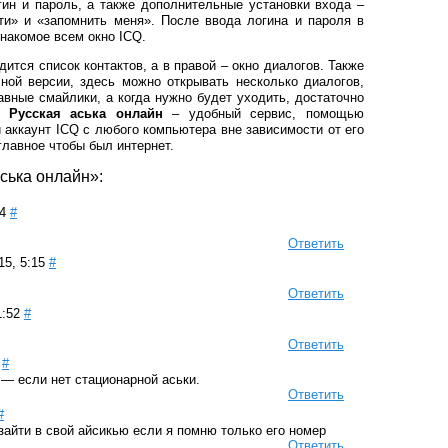
гин и пароль, а также дополнительные установки входа –
и» и «запомнить меня». После ввода логина и пароля в
знакомое всем окно ICQ.
дится список контактов, а в правой – окно диалогов. Также
чной версии, здесь можно открывать несколько диалогов,
вные смайлики, а когда нужно будет уходить, достаточно
а.
Русская аська онлайн
– удобный сервис, помощью
й аккаунт ICQ с любого компьютера вне зависимости от его
главное чтобы был интернет.
ська онлайн»:
4
#
Ответить
5, 5:15
#
Ответить
1:52
#
Ответить
#
 — если нет стационарной аськи.
Ответить
#
зайти в свой айсикью если я помню только его номер
Ответить