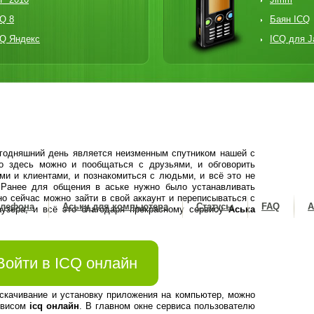
Q 8
Баян ICQ
CQ Яндекс
ICQ для J
егодняшний день является неизменным спутником нашей с
о здесь можно и пообщаться с друзьями, и обговорить
ми и клиентами, и познакомиться с людьми, и всё это не
. Ранее для общения в аське нужно было устанавливать
о сейчас можно зайти в свой аккаунт и переписываться с
елефона
Аськи для компьютера
Статусы
FAQ
А
аузера, и всё это благодаря прекрасному сервису
Аська
Войти в ICQ онлайн
 скачивание и установку приложения на компьютер, можно
рвисом
icq онлайн
. В главном окне сервиса пользователю