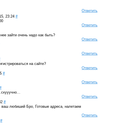
Ответить
15, 23:24
#
00
Ответить
нее зайти очень надо как быть?
Ответить
Ответить
#
игистрироваться на сайте?
Ответить
5
#
Ответить
#
…скууучно…
Ответить
32
#
я ваш любиший Бро, Готовые адреса, налетаем
Ответить
#