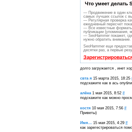
Что умеет делать
— Продвижение в один кли
самых лучших ссылок с вы
— Регулярная проверка ка
ежедневный пересчет пока
— Все известные форматы
публикации (упоминания, м
— SeoHammer покажет, где 
нужно обратить внимание.
SeoHammer еще предоста
десятки раз, а первые рез
Зарегистрироватьс
долго загружается , инет х
свта я
15 марта 2015, 18:25
подскажите как в ась опубл
алёна
1 мая 2015, 8:52
#
подскажите как можно просм
костя
10 мая 2015, 7:56
#
Приветы)
Имя…
15 мая 2015, 4:29
#
как зарегестрироваться пом