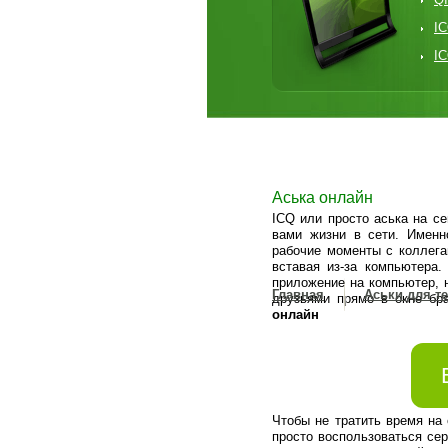
IC
I
Аська онлайн
ICQ или просто аська на с
вами жизни в сети. Именн
рабочие моменты с коллега
вставая из-за компьютера
приложение на компьютер, н
Главная
Аськи для т
друзьями прямо в окне бр
онлайн
Чтобы не тратить время на
просто воспользоваться се