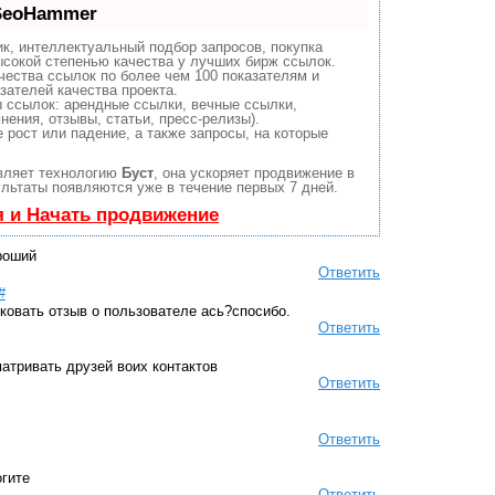
 SeoHammer
к, интеллектуальный подбор запросов, покупка
сокой степенью качества у лучших бирж ссылок.
чества ссылок по более чем 100 показателям и
зателей качества проекта.
 ссылок: арендные ссылки, вечные ссылки,
нения, отзывы, статьи, пресс-релизы).
рост или падение, а также запросы, на которые
вляет технологию
Буст
, она ускоряет продвижение в
ультаты появляются уже в течение первых 7 дней.
я и Начать продвижение
ороший
Ответить
#
иковать отзыв о пользователе ась?спосибо.
Ответить
атривать друзей воих контактов
Ответить
Ответить
огите
Ответить